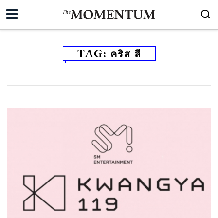
TAG:
คริส ลี