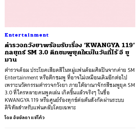
ค้นหา
Entertainment
SHARE
TWEET
LINE
EMAIL
ตำรวจกวังยาพร้อมรับเรื่อง ‘KWANGYA 119’
กลยุทธ์ SM 3.0 ตึกชมพูยุคใหม่ในวันที่ไร้ อี ซู
มาน
ตำรวจด้อม ประโยคเสียดสีในหมู่แฟนด้อมศิลปินจากค่าย SM
Entertainment หรือตึกชมพู ที่อาจไม่เหมือนเดิมอีกต่อไป
เพราะนวัตกรรมตำรวจกวังยา ภายใต้อาณาจักรสีชมพูยุค SM
3.0 ที่ใครหลายคนพูดเล่น เกิดขึ้นแล้วจริงๆ ในชื่อ
KWANGYA 119 หรือศูนย์ร้องทุกข์ต่อต้นสังกัดผ่านระบบ
ดิจิทัลสำหรับแฟนคลับโดยเฉพาะ
โดย
อัยย์ลดา แซ่โค้ว