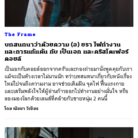
The Frame
บทสนทนาว่าด้วยความ (อ) ชรา ไฟทำงาน
และการแก้แค้น กับ เป็นเอก และคริสโตเฟอร์
ดอยล์
เป็นเอกกับดอยล์ออกจากครัวและกองถ่ายมานั่งพูดคุยกับเรา
แม้จะเป็นห้วงเวลาไม่นานนัก ทว่าบทสนทนาเกี่ยวกับหนังเรื่อง
ใหม่ไปจนถึงความงาม อาจช่วยเติมฝัน จุดไฟ ฟื้นแรงกาย
และเสริมพลังใจให้ผู้อ่านก้าวออกไปทำงานอย่างมั่นใจ หรือ
ลองมองโลกด้วยเลนส์ที่คล้ายกับชายหนุ่ม 2 คนนี้
โดย
ณัชชา วิเชียร
ค้นหา
SHARE
TWEET
LINE
EMAIL