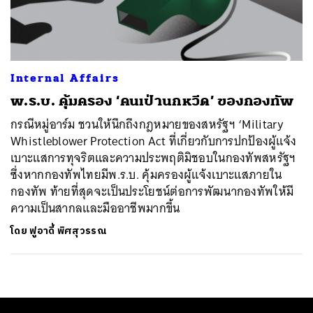
ค้นหา
SHARE
TWEET
LINE
EMAIL
Internal Affairs
พ.ร.บ. คุ้มครอง ‘คนเป่านกหวีด’ ของกองทัพ
กรณีหมู่อาร์ม ชวนให้นึกถึงกฎหมายของสหรัฐฯ ‘Military
Whistleblower Protection Act ที่เกี่ยวกับการปกป้องผู้แจ้ง
เบาะแสการทุจริตและความประพฤติมิชอบในกองทัพสหรัฐฯ
ซึ่งหากกองทัพไทยมีพ.ร.บ. คุ้มครองผู้แจ้งเบาะแสภายใน
กองทัพ ท้ายที่สุดจะเป็นประโยชน์ต่อการพัฒนากองทัพให้มี
ความเป็นสากลและมืออาชีพมากขึ้น
โดย
ฟูอาดี้ พิศสุวรรณ