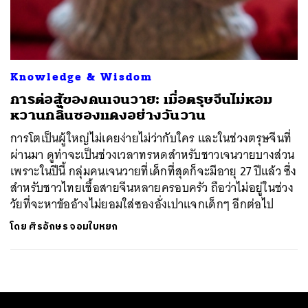
ค้นหา
SHARE
TWEET
LINE
EMAIL
Knowledge & Wisdom
การต่อสู้ของคนเจนวาย: เมื่อตรุษจีนไม่หอม
หวานกลิ่นซองแดงอย่างวันวาน
การโตเป็นผู้ใหญ่ไม่เคยง่ายไม่ว่ากับใคร และในช่วงตรุษจีนที่
ผ่านมา ดูท่าจะเป็นช่วงเวลาทรหดสำหรับชาวเจนวายบางส่วน
เพราะในปีนี้ กลุ่มคนเจนวายที่เด็กที่สุดก็จะมีอายุ 27 ปีแล้ว ซึ่ง
สำหรับชาวไทยเชื้อสายจีนหลายครอบครัว ถือว่าไม่อยู่ในช่วง
วัยที่จะหาข้ออ้างไม่ยอมใส่ซองอั่งเปาแจกเด็กๆ อีกต่อไป
โดย
ศิรอักษร จอมใบหยก