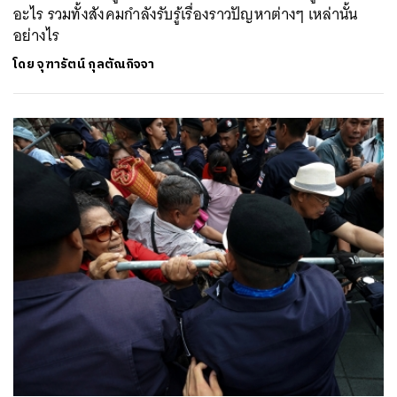
อะไร รวมทั้งสังคมกำลังรับรู้เรื่องราวปัญหาต่างๆ เหล่านั้น
อย่างไร
โดย
จุฑารัตน์ กุลตัณกิจจา