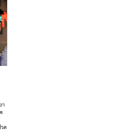
นหา
ยา
SHARE
TWEET
LINE
EMAIL
ศพ
บปวด