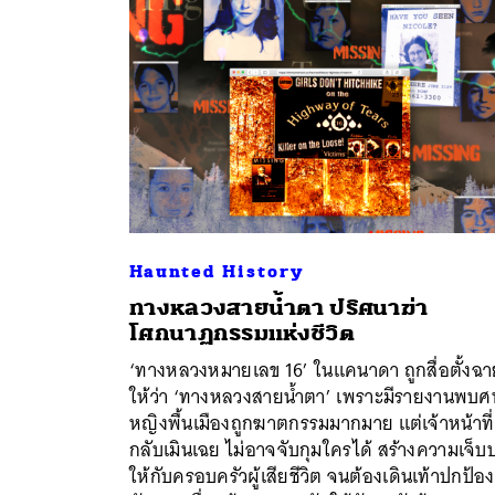
Haunted History
ทางหลวงสายน้ำตา ปริศนาฆ่า
โศกนาฏกรรมแห่งชีวิต
ค้
‘ทางหลวงหมายเลข 16’ ในแคนาดา ถูกสื่อตั้งฉา
ให้ว่า ‘ทางหลวงสายน้ำตา’ เพราะมีรายงานพบ
หญิงพื้นเมืองถูกฆาตกรรมมากมาย แต่เจ้าหน้าที่
กลับเมินเฉย ไม่อาจจับกุมใครได้ สร้างความเจ็
ให้กับครอบครัวผู้เสียชีวิต จนต้องเดินเท้าปกป้อง