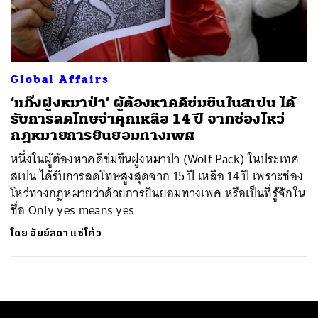
ค้นหา
SHARE
TWEET
LINE
EMAIL
Global Affairs
‘แก๊งฝูงหมาป่า’ ผู้ต้องหาคดีข่มขืนในสเปน ได้
รับการลดโทษจำคุกเหลือ 14 ปี จากช่องโหว่
กฎหมายการยินยอมทางเพศ
หนึ่งในผู้ต้องหาคดีข่มขืนฝูงหมาป่า (Wolf Pack) ในประเทศ
สเปน ได้รับการลดโทษสูงสุดจาก 15 ปี เหลือ 14 ปี เพราะช่อง
โหว่ทางกฎหมายว่าด้วยการยินยอมทางเพศ หรือเป็นที่รู้จักใน
ชื่อ Only yes means yes
โดย
อัยย์ลดา แซ่โค้ว