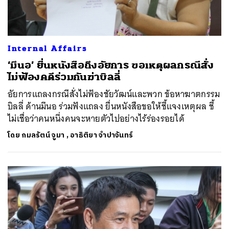
Internal Affairs
‘มึนอ’ ยื่นหนังสือถึงอัยการ ขอเหตุผลกรณีสั่ง
ไม่ฟ้องคดีร่วมกันฆ่าบิลลี่
อัยการแถลงกรณีสั่งไม่ฟ้องชัยวัฒน์และพวก ข้อหาฆาตกรรม
บิลลี่ ด้านมึนอ ร่วมฟังแถลง ยื่นหนังสือขอให้ชี้แจงเหตุผล ชี้
ไม่เชื่อว่าคนหนึ่งคนจะหายตัวไปอย่างไร้ร่องรอยได้
โดย
กมลรัตน์ จูมา
,
อาธิติยา จำปาจันทร์