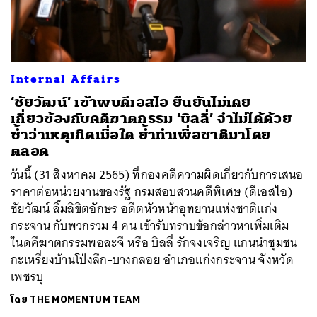
Internal Affairs
‘ชัยวัฒน์’ เข้าพบดีเอสไอ ยืนยันไม่เคย
เกี่ยวข้องกับคดีฆาตกรรม ‘บิลลี่’ จำไม่ได้ด้วย
ซ้ำว่าเหตุเกิดเมื่อใด ย้ำทำเพื่อชาติมาโดย
ตลอด
วันนี้ (31 สิงหาคม 2565) ที่กองคดีความผิดเกี่ยวกับการเสนอ
ราคาต่อหน่วยงานของรัฐ กรมสอบสวนคดีพิเศษ (ดีเอสไอ)
ชัยวัฒน์ ลิ้มลิขิตอักษร อดีตหัวหน้าอุทยานแห่งชาติแก่ง
กระจาน กับพวกรวม 4 คน เข้ารับทราบข้อกล่าวหาเพิ่มเติม
ในดคีฆาตกรรมพอละจี หรือ บิลลี่ รักจงเจริญ แกนนำชุมชน
กะเหรี่ยงบ้านโป่งลึก-บางกลอย อำเภอแก่งกระจาน จังหวัด
เพชรบุ
โดย
THE MOMENTUM TEAM