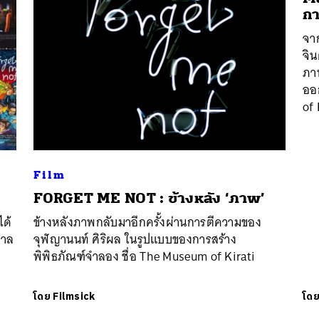
กา
จา
จิน
ภา
ออ
of 
Film
นหา
FORGET ME NOT : ข้างหลัง ‘ภาพ’
SHARE
TWEET
LINE
EMAIL
ได้
ข้างหลังภาพกลับมาอีกครั้งผ่านการตีความของ
กาล
จุฬญานนท์ ศิริผล ในรูปแบบของการสร้าง
พิพิธภัณฑ์จำลอง ชื่อ The Museum of Kirati
โดย
Filmsick
โด