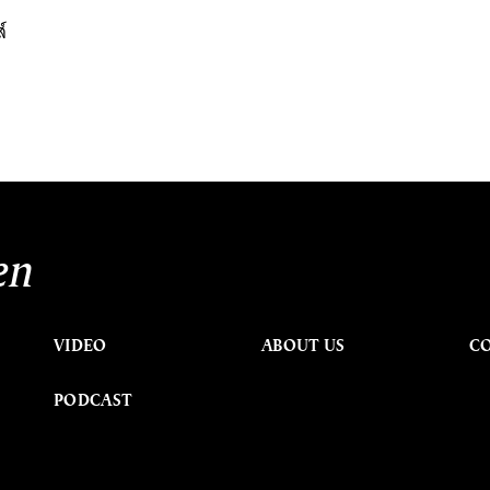
์
en
VIDEO
ABOUT US
C
PODCAST