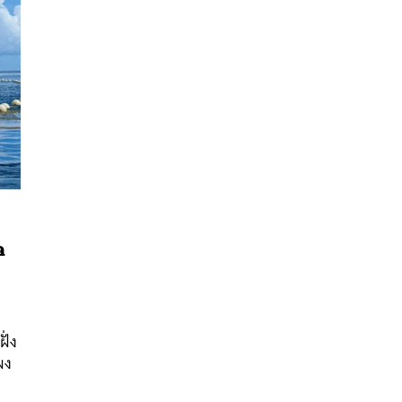
ด
นหา
SHARE
TWEET
LINE
EMAIL
ั่ง
ผง