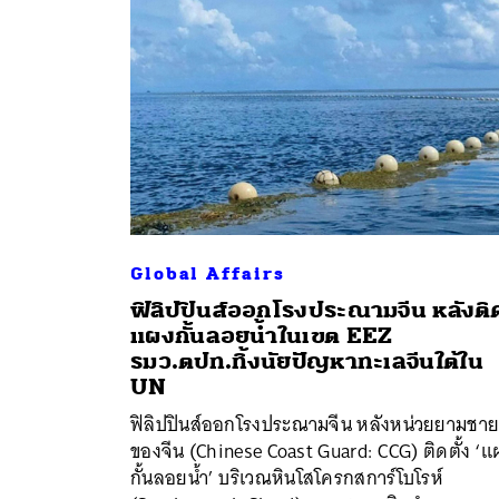
Global Affairs
ฟิลิปปินส์ออกโรงประณามจีน หลังติ
แผงกั้นลอยน้ำในเขต EEZ
รมว.ตปท.ทิ้งนัยปัญหาทะเลจีนใต้ใน
ค้
UN
ฟิลิปปินส์ออกโรงประณามจีน หลังหน่วยยามชายฝ
ของจีน (Chinese Coast Guard: CCG) ติดตั้ง ‘แ
กั้นลอยน้ำ’ บริเวณหินโสโครกสการ์โบโรห์