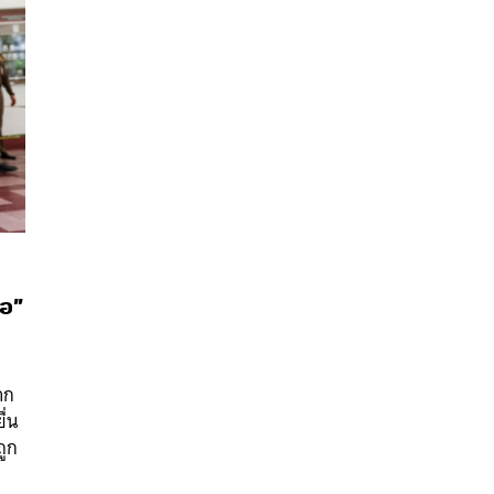
่อ”
นหา
SHARE
TWEET
LINE
EMAIL
าก
ื่น
ถูก