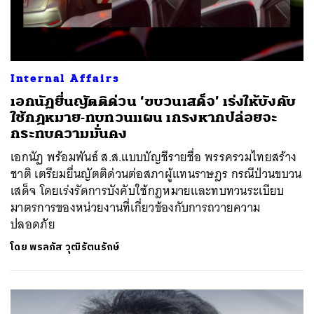
Internal Affairs
เอกนัฏยื่นญัตติด่วน ‘ขบวนเสด็จ’ เร่งให้บังคับ
ใช้กฎหมาย-ทบทวนแผน เกรงหากปล่อยจะ
กระทบความมั่นคง
เอกนัฏ พร้อมพันธ์​ ส.ส.แบบบัญชีรายชื่อ พรรครวมไทยสร้าง
ชาติ เตรียมยื่นญัตติด่วนต่อสภาผู้แทนราษฎร กรณีป่วนขบวน
เสด็จ โดยเร่งรัดการบังคับใช้กฎหมายและทบทวนระเบียบ
มาตรการของหน่วยงานที่เกี่ยวข้องกับการถวายความ
ปลอดภัย
โดย
พรลภัส วุฒิรัตนรักษ์