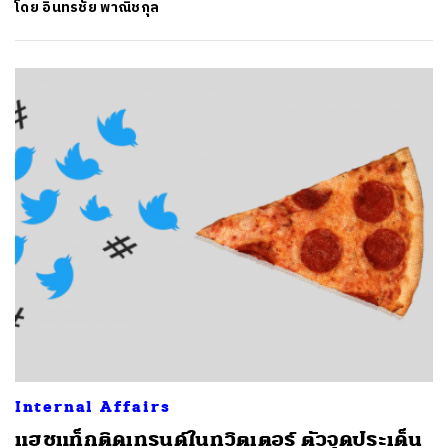
โดย
อินทรชัย พาณิชกุล
Internal Affairs
แฮชแท็กติดเทรนด์ในทวิตเตอร์ ตัวจุดประเด็น