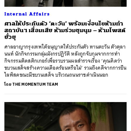
SHARE
TWEET
LINE
EMAIL
Internal Affairs
ศาลให้ประกันตัว ‘ตะวัน’ พร้อมเงื่อนไขห้ามทำ
สถาบันฯ เสื่อมเสีย ห้ามร่วมชุมนุม – ห้ามโพสต์
ยั่วยุ
ศาลอาญากรุงเทพใต้อนุญาตให้ประกันตัว ทานตะวัน ตัวตุลา
นนท์ นักกิจกรรมกลุ่มมังกรปฏิวัติ หลังถูกจับกุมจากการทำ
กิจกรรมติดสติกเกอร์เพื่อรวบรวมผลสำรวจเรื่อง ‘คุณคิดว่า
ขบวนเสด็จสร้างความเดือดร้อนหรือไม่’ รวมถึงคดีจากการยืน
ไลฟ์สดขณะมีขบวนเสด็จ บริเวณถนนราชดำเนินนอก
โดย
THE MOMENTUM TEAM