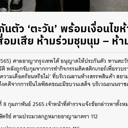
ันตัว ‘ตะวัน’ พร้อมเงื่อนไขห
่อมเสีย ห้ามร่วมชุมนุม – ห้าม
ม 2565) ศาลอาญากรุงเทพใต้ อนุญาตให้ประกันตัว
ทานตะวั
วัติ หลังถูกจับกุมจากการทำกิจกรรมติดสติกเกอร์เพื่อรวบ
ความเดือดร้อนหรือไม่’ ที่บริเวณลานห้างสรรพสินค้า สยามพ
ถึงคดีจากการยืนไลฟ์สดขณะมีขบวนเสด็จ บริเวณถนนราชดำเ
ี่ 8 กุมภาพันธ์ 2565 เจ้าหน้าที่ตำรวจแจ้งข้อกล่าวหาทั้งห
กษัตริย์ ตามประมวลกฎหมายอาญามาตรา 112