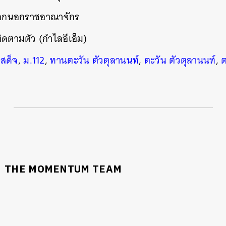
ออกนอกราชอาณาจักร
ติดตามตัว (กำไลอีเอ็ม)
นหา
SHARE
TWEET
LINE
EMAIL
สด็จ
,
ม.112
,
ทานตะวัน ตัวตุลานนท์
,
ตะวัน ตัวตุลานนท์
,
ต
THE MOMENTUM TEAM