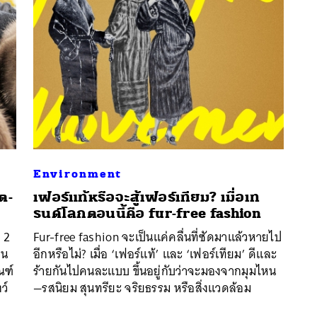
Environment
ต-
เฟอร์แท้หรือจะสู้เฟอร์เทียม? เมื่อเท
รนด์โลกตอนนี้คือ fur-free fashion
นหา
 2
Fur-free fashion จะเป็นแค่คลื่นที่ซัดมาแล้วหายไป
SHARE
TWEET
LINE
EMAIL
็น
อีกหรือไม่? เมื่อ ‘เฟอร์แท้’ และ ‘เฟอร์เทียม’ ดีและ
ณฑ์
ร้ายกันไปคนละแบบ ขึ้นอยู่กับว่าจะมองจากมุมไหน
ว์
—รสนิยม สุนทรียะ จริยธรรม หรือสิ่งแวดล้อม