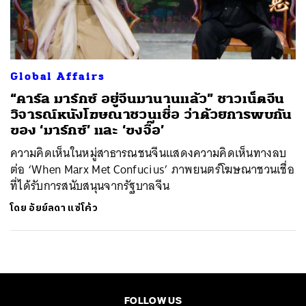
ค้นหา
SHARE
TWEET
LINE
EMAIL
Global Affairs
“คาร์ล มาร์กซ์ อยู่จีนมานานแล้ว” ชาวเน็ตจีน
วิจารณ์หนังโฆษณาชวนเชื่อ ว่าด้วยการพบกัน
ของ ‘มาร์กซ์’ และ ‘ขงจื๊อ’
ความคิดเห็นในหมู่สาธารณชนจีนแสดงความคิดเห็นทางลบ
ต่อ ‘When Marx Met Confucius’ ภาพยนตร์โฆษณาชวนเชื่อ
ที่ได้รับการสนับสนุนจากรัฐบาลจีน
โดย
อัยย์ลดา แซ่โค้ว
FOLLOW US