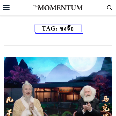
TAG:
ขงจื๊อ