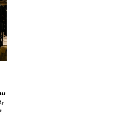
นหา
คม
SHARE
TWEET
LINE
EMAIL
ด็ก
e