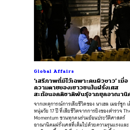
Global Affairs
‘เสรีภาพที่มีไว้เฉพาะคนผิวขาว’ เมื่อ
ความตายของเยาวชนในฝรั่งเศส
ค้
สะท้อนอคติชาติพันธุ์จากยุคอาณานิ
จากเหตุการณ์การเสียชีวิตของ นาเฮล เมอร์ซูก เ
หนุ่มวัย 17 ปี ที่เสียชีวิตจากการยิงของตำรวจ Th
Momentum ชวนทุกคนร่วมย้อนประวัติศาสตร์
อาณานิคมฝรั่งเศสที่เต็มไปด้วยความรุนแรงและ