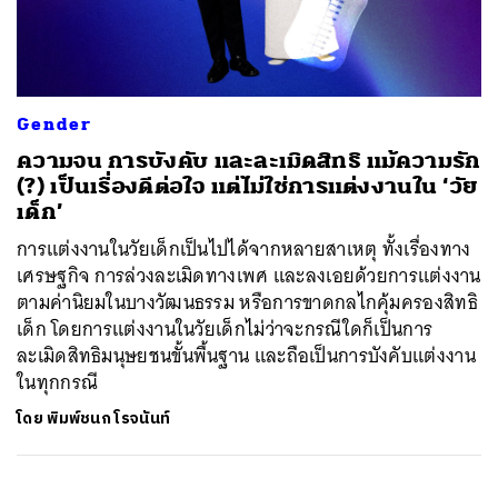
ค้นหา
Gender
SHARE
TWEET
LINE
EMAIL
ความจน การบังคับ และละเมิดสิทธิ แม้ความรัก
(?) เป็นเรื่องดีต่อใจ แต่ไม่ใช่การแต่งงานใน ‘วัย
เด็ก’
การแต่งงานในวัยเด็กเป็นไปได้จากหลายสาเหตุ ทั้งเรื่องทาง
เศรษฐกิจ การล่วงละเมิดทางเพศ และลงเอยด้วยการแต่งงาน
ตามค่านิยมในบางวัฒนธรรม หรือการขาดกลไกคุ้มครองสิทธิ
เด็ก โดยการแต่งงานในวัยเด็กไม่ว่าจะกรณีใดก็เป็นการ
ละเมิดสิทธิมนุษยชนขั้นพื้นฐาน และถือเป็นการบังคับแต่งงาน
ในทุกกรณี
โดย
พิมพ์ชนก โรจนันท์