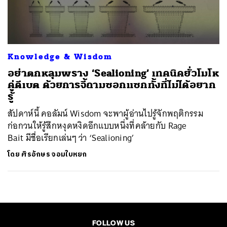
ค้นหา
SHARE
TWEET
LINE
EMAIL
Knowledge & Wisdom
อย่าตกหลุมพราง ‘Sealioning’ เทคนิคยั่วโมโห
คู่ดีเบต ด้วยการจี้ถามซอกแซกทั้งที่ไม่ได้อยาก
รู้
สัปดาห์นี้ คอลัมน์ Wisdom จะพาผู้อ่านไปรู้จักพฤติกรรม
ก่อกวนให้รู้สึกหงุดหงิดอีกแบบหนึ่งที่คล้ายกับ Rage
Bait มีชื่อเรียกเล่นๆ ว่า ‘Sealioning’
โดย
ศิรอักษร จอมใบหยก
FOLLOW US