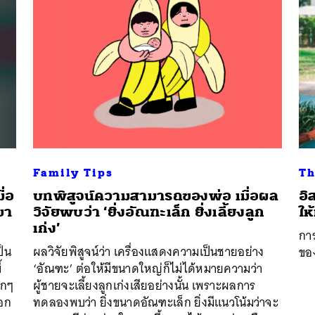
Family Tips
Th
ื่อ
บทพิสูจน์ความสามารถของพ่อ เมื่อผล
อิ
ขา
วิจัยพบว่า ‘ยิ่งอัณฑะเล็ก ยิ่งเลี้ยงลูก
ให
เก่ง’
การ
ป็น
ผลวิจัยพิสูจน์ว่า เครื่องแสดงความเป็นชายอย่าง
ของ
้
‘อัณฑะ’ ต่อให้มีขนาดใหญ่ก็ไม่ได้หมายความว่า
็กๆ
ผู้ชายจะเลี้ยงลูกเก่งเสียอย่างนั้น เพราะผลการ
ลอก
ทดลองพบว่า ยิ่งขนาดอัณฑะเล็ก ยิ่งมีแนวโน้มว่าจะ