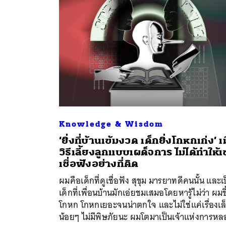
Knowledge & Wisdom
‘ยิ่งที่บ้านเข้มงวด เด็กยิ่งโกหกเก่ง’ เม
วิธีเลี้ยงลูกแบบเผด็จการ ไม่ได้ทำให้เ
เชื่อฟังอย่างที่คิด
ผมคือเด็กที่ดูเชื่อฟัง สุขุม มารยาทดีคนนั้น และเ
เด็กที่เพื่อนบ้านมักเอ่ยชมเสมอโดยหารู้ไม่ว่า ผมขี
โกหก โกหกเยอะจนน่าตกใจ และไม่ใช่แค่เรื่องเล
น้อยๆ ไม่มีพิษภัยนะ ผมโตมาเป็นเจ้าแห่งการห