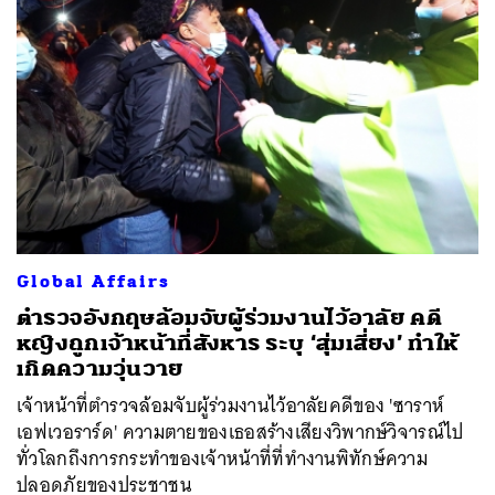
ค้นหา
SHARE
TWEET
LINE
EMAIL
Global Affairs
ตำรวจอังกฤษล้อมจับผู้ร่วมงานไว้อาลัย คดี
หญิงถูกเจ้าหน้าที่สังหาร ระบุ ‘สุ่มเสี่ยง’ ทำให้
เกิดความวุ่นวาย
เจ้าหน้าที่ตำรวจล้อมจับผู้ร่วมงานไว้อาลัยคดีของ 'ซาราห์
เอฟเวอราร์ด' ความตายของเธอสร้างเสียงวิพากษ์วิจารณ์ไป
ทั่วโลกถึงการกระทำของเจ้าหน้าที่ที่ทำงานพิทักษ์ความ
ปลอดภัยของประชาชน