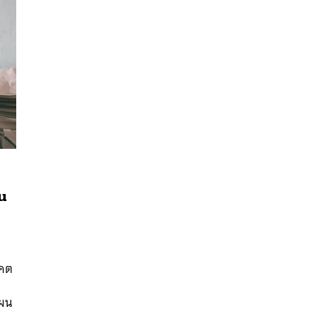
น
นหา
SHARE
TWEET
LINE
EMAIL
าคต
แผน