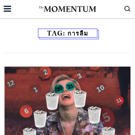
TAG:
การลืม