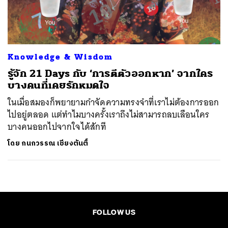
ค้นหา
SHARE
TWEET
LINE
EMAIL
Knowledge & Wisdom
รู้จัก 21 Days กับ ‘การตีตัวออกหาก’ จากใคร
บางคนที่เคยรักหมดใจ
ในเมื่อสมองก็พยายามกำจัดความทรงจำที่เราไม่ต้องการออก
ไปอยู่ตลอด แต่ทำไมบางครั้งเราถึงไม่สามารถลบเลือนใคร
บางคนออกไปจากใจได้สักที
โดย
กนกวรรณ เชียงตันติ์
FOLLOW US