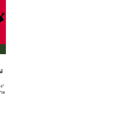
ม่
นหา
SHARE
TWEET
LINE
EMAIL
อง"
งาม