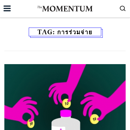
TAG:
การร่วมจ่าย