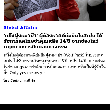
ค้นหา
SHARE
TWEET
LINE
EMAIL
Global Affairs
‘แก๊งฝูงหมาป่า’ ผู้ต้องหาคดีข่มขืนในสเปน ได้
รับการลดโทษจำคุกเหลือ 14 ปี จากช่องโหว่
กฎหมายการยินยอมทางเพศ
หนึ่งในผู้ต้องหาคดีข่มขืนฝูงหมาป่า (Wolf Pack) ในประเทศ
สเปน ได้รับการลดโทษสูงสุดจาก 15 ปี เหลือ 14 ปี เพราะช่อง
โหว่ทางกฎหมายว่าด้วยการยินยอมทางเพศ หรือเป็นที่รู้จักใน
ชื่อ Only yes means yes
โดย
อัยย์ลดา แซ่โค้ว