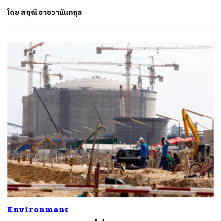
โดย
สฤณี อาชวานันทกุล
Environment