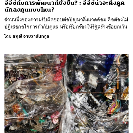
อีอีซีกับการพัฒนาที่ยั่งยืน? : อีอีซีน่าจะดึงดูด
นักลงทุนแบบไหน?
ส่วนหนึ่งของความรับผิดชอบต่อปัญหาสิ่งแวดล้อม คือต้องไม่
ปฏิเสธกลไกการกำกับดูแล หรือเรียกร้องให้รัฐสร้างข้อยกเว้น
โดย
สฤณี อาชวานันทกุล
ค้นหา
SHARE
TWEET
LINE
EMAIL