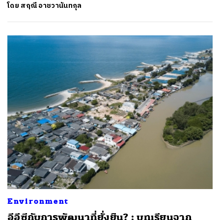
โดย
สฤณี อาชวานันทกุล
Environment
อีอีซีกับการพัฒนาที่ยั่งยืน? : บทเรียนจาก