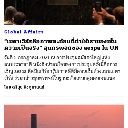
Global Affairs
“เมตาเวิร์สคือภาพสะท้อนที่ทำให้เรามองเห็น
ความเป็นจริง” สุนทรพจน์ของ aespa ใน UN
วันที่ 5 กรกฎาคม 2021 ณ การประชุมสมัชชาใหญ่แห่ง
สหประชาชาติ หนึ่งสิ่งน่าสนใจของการประชุมครั้งนี้คือการ
เชิญ aespa ศิลปินเกิร์ลกรุ๊ปเกาหลีที่มีคอนเซ็ปต์วงแบบเมตา
เวิร์ส ร่วมกล่าวสุนทรพจน์ในฐานะตัวแทนกลุ่มคนเจนแซด
โดย
ตรีนุช อิงคุทานนท์