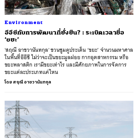
Environment
อีอีซีกับการพัฒนาที่ยั่งยืน? : ระเบิดเวลาชื่อ
‘ขยะ’
'สฤณี อาชวานันทกุล' ชวนซูมดูประเด็น ‘ขยะ’ จำนวนมหาศาล
ในพื้นที่อีอีซี ไม่ว่าจะเป็นขยะมูลฝอย กากอุตสาหกรรม หรือ
ขยะพลาสติก เรามีขยะเท่าไร และมีศักยภาพในการจัดการ
ขยะแต่ละประเภทแค่ไหน
โดย
สฤณี อาชวานันทกุล