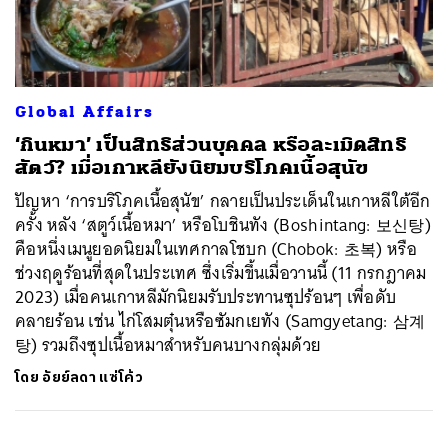
ค้นหา
Global Affairs
SHARE
TWEET
LINE
EMAIL
‘กินหมา’ เป็นสิทธิส่วนบุคคล หรือละเมิดสิทธิ
สัตว์? เมื่อเกาหลียังนิยมบริโภคเนื้อสุนัข
ปัญหา ‘การบริโภคเนื้อสุนัข’ กลายเป็นประเด็นในเกาหลีใต้อีก
ครั้ง หลัง ‘สตูว์เนื้อหมา’ หรือโบชินทัง (Boshintang: 보신탕)
คือหนึ่งเมนูยอดนิยมในเทศกาลโชบก (Chobok: 초복) หรือ
ช่วงฤดูร้อนที่สุดในประเทศ ซึ่งเริ่มขึ้นเมื่อวานนี้ (11 กรกฎาคม
2023) เมื่อคนเกาหลีมักนิยมรับประทานซุปร้อนๆ เพื่อดับ
คลายร้อน เช่น ไก่โสมตุ๋นหรือซัมกเยทัง (Samgyetang: 삼계
탕) รวมถึงซุปเนื้อหมาสำหรับคนบางกลุ่มด้วย
โดย
อัยย์ลดา แซ่โค้ว