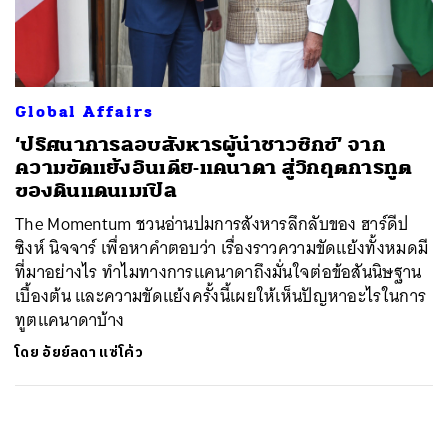
ค้นหา
SHARE
TWEET
LINE
EMAIL
Global Affairs
‘ปริศนาการลอบสังหารผู้นำชาวซิกข์’ จาก
ความขัดแย้งอินเดีย-แคนาดา สู่วิกฤตการทูต
ของดินแดนเมเปิล
The Momentum ชวนอ่านปมการสังหารลึกลับของ ฮาร์ดีป
ซิงห์ นิจจาร์ เพื่อหาคำตอบว่า เรื่องราวความขัดแย้งทั้งหมดมี
ที่มาอย่างไร ทำไมทางการแคนาดาถึงมั่นใจต่อข้อสันนิษฐาน
เบื้องต้น และความขัดแย้งครั้งนี้เผยให้เห็นปัญหาอะไรในการ
ทูตแคนาดาบ้าง
โดย
อัยย์ลดา แซ่โค้ว