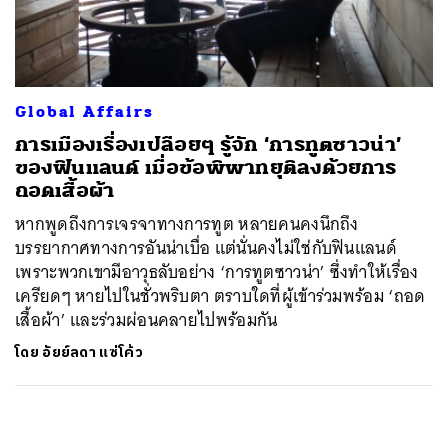
ค้นหา
SHARE
TWEET
LINE
EMAIL
Global Affairs
การเมืองเรื่องเปลือยๆ รู้จัก ‘การทูตซาวน่า’
ของฟินแลนด์ เมื่อข้อพิพาทยุติลงด้วยการ
ถอดเสื้อผ้า
หากพูดถึงการเจรจาทางการทูต หลายคนคงนึกถึง
บรรยากาศทางการอันน่าเบื่อ แต่นั่นคงไม่ใช่กับฟินแลนด์
เพราะพวกเขามีอาวุธลับอย่าง ‘การทูตซาวน่า’ ซึ่งทำให้เรื่อง
เครียดๆ หายไปในชั่วพริบตา ตราบใดที่ผู้เข้าร่วมพร้อม ‘ถอด
เสื้อผ้า’ และร่วมผ่อนคลายไปพร้อมกัน
โดย
อัยย์ลดา แซ่โค้ว