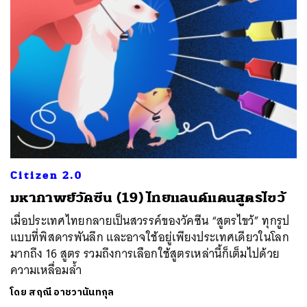
Citizen 2.0
มหากาพย์วัคซีน (19) ไทยแลนด์แดนสูตรไขว้
เมื่อประเทศไทยกลายเป็นสวรรค์ของวัคซีน “สูตรไขว้” ทุกรูป
แบบที่พิสดารพันลึก และอาจใช้อยู่เพียงประเทศเดียวในโลก
มากถึง 16 สูตร รวมถึงการเลือกใช้สูตรเหล่านี้ก็เต็มไปด้วย
ความเหลื่อมล้ำ
โดย
สฤณี อาชวานันทกุล