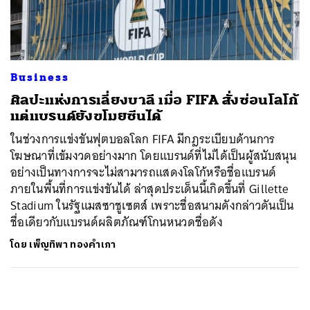
ค้นหา
SHARE
TWEET
LINE
EMAIL
Business
ศิลปะแห่งการเลี่ยงบาลี เมื่อ FIFA สั่งซ่อนโลโก้
แต่แบรนด์ยังขโมยซีนได้
ในช่วงการแข่งขันฟุตบอลโลก FIFA มีกฎระเบียบด้านการ
โฆษณาที่เข้มงวดอย่างมาก โดยแบรนด์ที่ไม่ได้เป็นผู้สนับสนุน
อย่างเป็นทางการจะไม่สามารถแสดงโลโก้หรือชื่อแบรนด์
ภายในพื้นที่การแข่งขันได้ ล่าสุดประเด็นนี้เกิดขึ้นที่ Gillette
Stadium ในรัฐแมสซาชูเซตส์ เพราะชื่อสนามดังกล่าวดันเป็น
ชื่อเดียวกับแบรนด์ผลิตภัณฑ์โกนหนวดชื่อดัง
โดย
เพ็ญทิพา ทองคำเภา