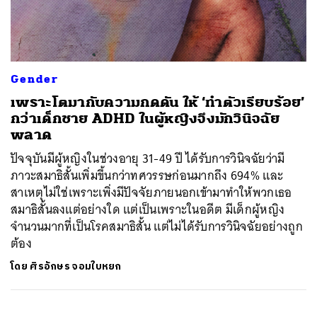
ค้นหา
Gender
SHARE
TWEET
LINE
EMAIL
เพราะโตมากับความกดดัน ให้ ‘ทำตัวเรียบร้อย’
กว่าเด็กชาย ADHD ในผู้หญิงจึงมักวินิจฉัย
พลาด
ปัจจุบันมีผู้หญิงในช่วงอายุ 31-49 ปี ได้รับการวินิจฉัยว่ามี
ภาวะสมาธิสั้นเพิ่มขึ้นกว่าทศวรรษก่อนมากถึง 694% และ
สาเหตุไม่ใช่เพราะเพิ่งมีปัจจัยภายนอกเข้ามาทำให้พวกเธอ
สมาธิสั้นลงแต่อย่างใด แต่เป็นเพราะในอดีต มีเด็กผู้หญิง
จำนวนมากที่เป็นโรคสมาธิสั้น แต่ไม่ได้รับการวินิจฉัยอย่างถูก
ต้อง
โดย
ศิรอักษร จอมใบหยก