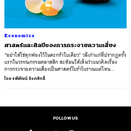
ค้นหา
SHARE
TWEET
LINE
EMAIL
Economics
ศาสตร์และศิลป์ของการกระจายความเสี่ยง
“อย่าใส่ไข่ทุกฟองไว้ในตะกร้าใบเดียว” วลีเก่าแก่ที่ปรากฏครั้ง
แรกในวรรณกรรมคลาสสิก สะท้อนให้เห็นว่าแนวคิดเรื่อง
การกระจายความเสี่ยงเป็นศาสตร์โบร่ำโบราณแค่ไหน...
โดย
รพีพัฒน์ อิงคสิทธิ์
FOLLOW US