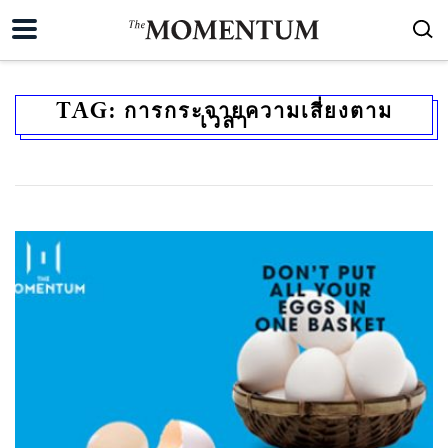
TAG:
การกระจายความเสี่ยงตาม
เวลา