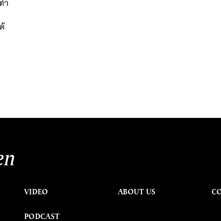
ดทำ
ด้
ม
en
VIDEO
ABOUT US
C
PODCAST