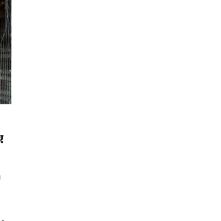
ุ
ง
นหา
SHARE
TWEET
LINE
EMAIL