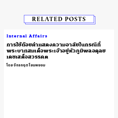
RELATED POSTS
Internal Affairs
การใช้ถ้อยคำแสดงความอาลัยในกรณีที่
พระบาทสมเด็จพระเจ้าอยู่หัวภูมิพลอดุลย
เดชเสด็จสวรรคต
โดย จักรกฤต โยมพยอม