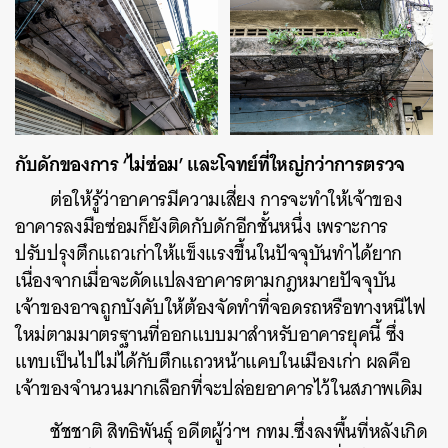
กับดักของการ ‘ไม่ซ่อม’ และโจทย์ที่ใหญ่กว่าการตรวจ
ต่อให้รู้ว่าอาคารมีความเสี่ยง การจะทำให้เจ้าของ
อาคารลงมือซ่อมก็ยังติดกับดักอีกชั้นหนึ่ง เพราะการ
ปรับปรุงตึกแถวเก่าให้แข็งแรงขึ้นในปัจจุบันทำได้ยาก
เนื่องจากเมื่อจะดัดแปลงอาคารตามกฎหมายปัจจุบัน
เจ้าของอาจถูกบังคับให้ต้องจัดทำที่จอดรถหรือทางหนีไฟ
ใหม่ตามมาตรฐานที่ออกแบบมาสำหรับอาคารยุคนี้ ซึ่ง
แทบเป็นไปไม่ได้กับตึกแถวหน้าแคบในเมืองเก่า ผลคือ
เจ้าของจำนวนมากเลือกที่จะปล่อยอาคารไว้ในสภาพเดิม
ชัชชาติ สิทธิพันธุ์ อดีตผู้ว่าฯ กทม.ซึ่งลงพื้นที่หลังเกิด