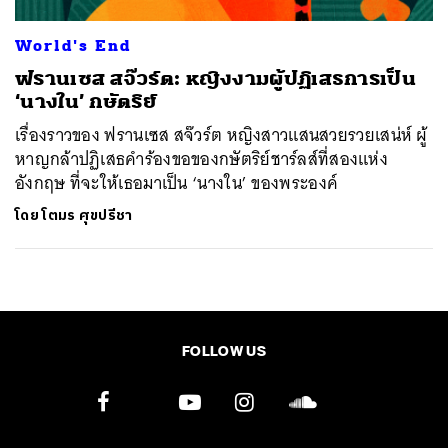
World's End
ฟรานเซส สจ๊วร์ต: หญิงงามผู้ปฏิเสธการเป็น
‘นางใน’ กษัตริย์
เรื่องราวของ ฟรานเซส สจ๊วร์ต หญิงสาวแสนสวยรวยเสน่ห์ ผู้
หาญกล้าปฏิเสธคำร้องขอของกษัตริย์ชาร์ลส์ที่สองแห่ง
อังกฤษ ที่จะให้เธอมาเป็น ‘นางใน’ ของพระองค์
โดย
โตมร ศุขปรีชา
FOLLOW US