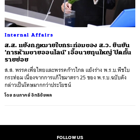
ค้นหา
SHARE
TWEET
LINE
EMAIL
Internal Affairs
ส.ส. แย้งกฎหมายใบกระท่อมของ ส.ว. ยืนยัน
‘การห้ามขายออนไลน์’ เอื้อนายทุนใหญ่ ปิดกั้น
รายย่อย
ส.ส. พรรคเพื่อไทยและพรรคก้าวไกล แย้งร่าง พ.ร.บ.พืชใบ
กระท่อม เนื่องจากการแก้ไขมาตรา 25 ของ พ.ร.บ.ฉบับดัง
กล่าวเป็นโทษมากกว่าประโยชน์
โดย
ธนภาคย์ อิทธิชัยพล
FOLLOW US