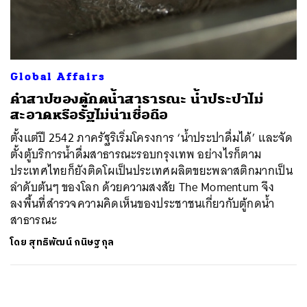
ค้นหา
SHARE
TWEET
LINE
EMAIL
Global Affairs
คำสาปของตู้กดน้ำสาธารณะ น้ำประปาไม่
สะอาดหรือรัฐไม่น่าเชื่อถือ
ตั้งแต่ปี 2542 ภาครัฐริเริ่มโครงการ ‘น้ำประปาดื่มได้’ และจัด
ตั้งตู้บริการน้ำดื่มสาธารณะรอบกรุงเทพ อย่างไรก็ตาม
ประเทศไทยก็ยังติดโผเป็นประเทศผลิตขยะพลาสติกมากเป็น
ลำดับต้นๆ ของโลก ด้วยความสงสัย The Momentum จึง
ลงพื้นที่สำรวจความคิดเห็นของประชาชนเกี่ยวกับตู้กดน้ำ
สาธารณะ
โดย
สุทธิพัฒน์ กนิษฐกุล