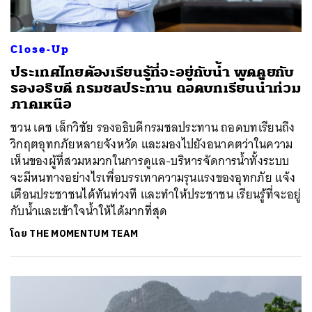
SHARE
TWEET
LINE
EMAIL
Close-Up
ประเทศไทยต้องเรียนรู้ที่จะอยู่กับน้ำ พูดคุยกับ
รองอธิบดี กรมชลประทาน ถอดบทเรียนน้ำท่วม
ภาคเหนือ
ชวน เดช เล็กวิชัย รองอธิบดีกรมชลประทาน ถอดบทเรียนถึง
วิกฤตอุทกภัยหลายจังหวัด และมองไปยังอนาคตว่าในความ
เห็นของผู้ที่สวมหมวกในการดูแล-บริหารจัดการน้ำทั้งระบบ
จะมีหนทางอย่างไรเพื่อบรรเทาความรุนแรงของอุทกภัย แจ้ง
เตือนประชาชนได้ทันท่วงที และทำให้ประชาชน เรียนรู้ที่จะอยู่
กับน้ำและเข้าใจน้ำให้ได้มากที่สุด
โดย
THE MOMENTUM TEAM