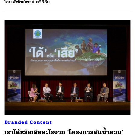
โดย
พิพัฒน์พงษ์ ศรีวิชัย
Branded Content
เราได้หรือเสียอะไรจาก ‘โครงการผันน้ำยวม’