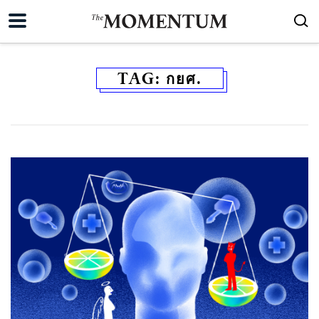
TAG:
กยศ.