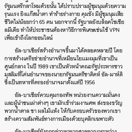
รัฐมนตรีกลาโหมด้วยนั้น ได้ปราบปรามผู้ชุมนุมด้วยความ
รุนแรง ยิงแก๊สน้ำตา ทำร้ายร่างกาย คุมขัง มีผู้ชุมนุมเสีย
ชีวิตไม่น้อยกว่า 65 คน นอกจากนี้ รัฐบาลยังบล็อคโซเชีย
ลมีเดีย ทำให้ประชาชนต้องหาวิธีการพิเศษเช่นใช้ VPN
เพื่อเข้าถึงโลกออนไลน์
อัล-บาเชียร์สร้างอำนาจขึ้นมาได้ตลอดหลายปี โดย
การสร้างเครือข่ายอำนาจที่เหมือนใยแมงมุมที่เขาเป็น
ศูนย์กลาง ในปี 1989 เขาเป็นหัวหน้าคณะรัฐประหารชาว
มุสลิมที่โค่นอำนาจของนายกรัฐมนตรีซาดิคห์ อัล-มาห์ดิ
ซึ่งเป็นทหารที่ครองอำนาจมาตั้งแต่ปี 1956
อัล-บาเชียร์ควบคุมกองทัพ หน่วยงานความมั่นคง
และผู้นำชนเผ่าต่างๆ เขามักเข้าร่วมงานศพ ส่งของขวัญ
พวกน้ำตาล ชา ผลไม้แห้ง ให้กับครอบครัวของพวกเขา
สร้างความสัมพันธ์ทางการเมืองด้วยบุคลิกเฉพาะตัว
ค้นหา
อัล-บาเชียร์ยังถูกกล่าวหาจากศาลอาญาระหว่าง