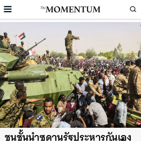
ชนชั้นนำซูดานรัฐประหารกันเอง