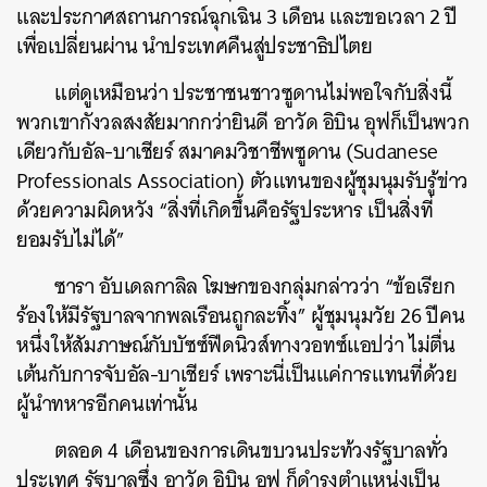
และประกาศสถานการณ์ฉุกเฉิน 3 เดือน และขอเวลา 2 ปี
เพื่อเปลี่ยนผ่าน นำประเทศคืนสู่ประชาธิปไตย
แต่ดูเหมือนว่า ประชาชนชาวซูดานไม่พอใจกับสิ่งนี้
พวกเขากังวลสงสัยมากกว่ายินดี อาวัด อิบิน อุฟก็เป็นพวก
เดียวกับอัล-บาเชียร์ สมาคมวิชาชีพซูดาน (Sudanese
Professionals Association) ตัวแทนของผู้ชุมนุมรับรู้ข่าว
ด้วยความผิดหวัง “สิ่งที่เกิดขึ้นคือรัฐประหาร เป็นสิ่งที่
ยอมรับไม่ได้”
ซารา อับเดลกาลิล โฆษกของกลุ่มกล่าวว่า “ข้อเรียก
ร้องให้มีรัฐบาลจากพลเรือนถูกละทิ้ง” ผู้ชุมนุมวัย 26 ปีคน
หนึ่งให้สัมภาษณ์กับบัซซ์ฟีดนิวส์ทางวอทซ์แอปว่า ไม่ตื่น
เต้นกับการจับอัล-บาเชียร์ เพราะนี่เป็นแค่การแทนที่ด้วย
ผู้นำทหารอีกคนเท่านั้น
ตลอด 4 เดือนของการเดินขบวนประท้วงรัฐบาลทั่ว
ประเทศ รัฐบาลซึ่ง อาวัด อิบิน อุฟ ก็ดำรงตำแหน่งเป็น