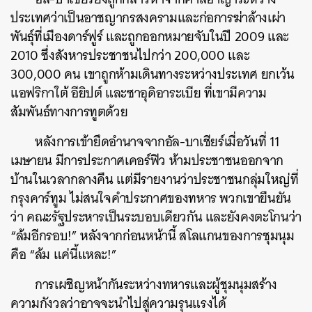
SHARE
TWEET
LINE
EMAIL
ประเทศว่าเป็นอาชญากรสงครามและก่อการฆ่าล้างเผ่า
พันธุ์ที่เมืองดาร์ฟูร์ และถูกออกหมายจับในปี 2009 และ
2010 ซึ่งสังหารประชาชนไปกว่า 200,000 และ
300,000 คน เขาถูกห้ามเดินทางระหว่างประเทศ ยกเว้น
แอฟริกาใต้ อียิปต์ และซาอุดิอาระเบีย ที่เขามีความ
สัมพันธ์ทางการทูตด้วย
หลังการเข้ายึดอำนาจจากอัล-บาเชียร์เมื่อวันที่ 11
เมษายน มีการประกาศเคอร์ฟิว ห้ามประชาชนออกจาก
บ้านในเวลากลางคืน แต่มีรายงานว่าประชาชนกลุ่มใหญ่ที่
กรุงคาร์ทูม ไม่สนใจคำประกาศของทหาร พวกเขายืนยัน
ว่า คณะรัฐประหารเป็นระบอบเดียวกัน และยังคงตะโกนว่า
“ล้มอีกรอบ!” หลังจากก่อนหน้านี้ สโลแกนของการชุมนุม
คือ “ล้ม แค่นี้แหละ!”
การเผชิญหน้ากันระหว่างทหารและผู้ชุมนุมสร้าง
ความกังวลว่าอาจจะนำไปสู่ความรุนแรงได้