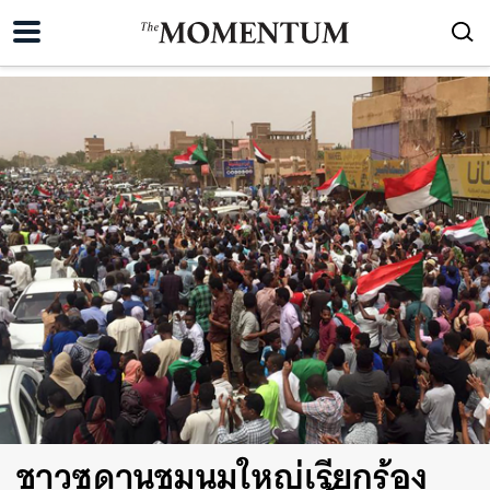
ชาวซูดานชุมนุมใหญ่เรียกร้อง