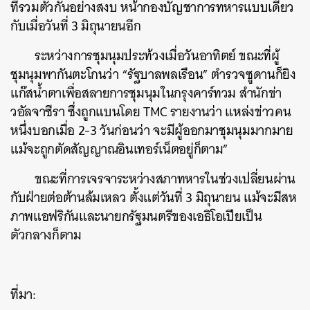
ที่รวมตัวกันอย่างสงบ หน้ากองบัญชาการทหารแบบเดียว
กับเมื่อวันที่ 3 มิถุนายนอีก
ระหว่างการชุมนุมประท้วงเมื่อวันอาทิตย์ ขณะที่ผู้
ค้นหา
ชุมนุมพากันตะโกนว่า “รัฐบาลพลเรือน” ตำรวจซูดานก็ยิง
SHARE
TWEET
LINE
EMAIL
แก๊สน้ำตาเพื่อสลายการชุมนุมในกรุงคาร์ทวม สำนักข่า
วอัลจาซีรา ซึ่งถูกแบนโดย TMC รายงานว่า แหล่งข่าวคน
หนึ่งบอกเมื่อ 2-3 วันก่อนว่า จะมีผู้ออกมาชุมนุมมากมาย
แม้จะถูกตัดสัญญาณอินเทอร์เน็ตอยู่ก็ตาม”
ขณะที่การเจรจาระหว่างสภาทหารในช่วงเปลี่ยนผ่าน
กับฝ่ายต่อต้านล้มเหลว ตั้งแต่วันที่ 3 มิถุนายน แม้จะมีสห
ภาพแอฟริกันและนายกรัฐมนตรีของเอธิโอเปียเป็น
ตัวกลางก็ตาม
ที่มา: