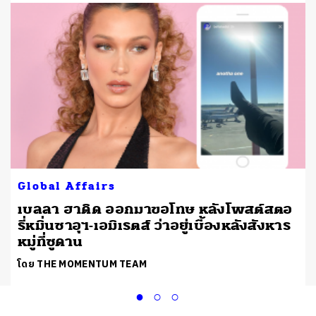
Global Affairs
เบลลา ฮาดิด ออกมาขอโทษ หลังโพสต์สตอ
รี่หมิ่นซาอุฯ-เอมิเรตส์ ว่าอยู่เบื้องหลังสังหาร
หมู่ที่ซูดาน
โดย THE MOMENTUM TEAM