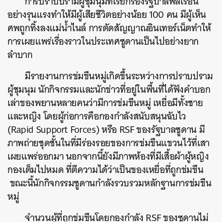
การปราบปรามผู้ชุมนุมที่เรียกร้องรัฐบาลพลเรือน
อย่างรุนแรงทำให้มีผู้เสียชีวิตอย่างน้อย 100 คน มีผู้เห็น
ศพถูกทิ้งลงแม่น้ำไนล์ การตัดสัญญาณอินเทอร์เน็ตทำให้
การเผยแพร่เรื่องราวในประเทศซูดานเป็นไปอย่างยาก
ลำบาก
มีรายงานการข่มขืนหมู่เกิดขึ้นระหว่างการปราบปราม
ผู้ชุมนุม นักกิจกรรมและนักข่าวที่อยู่ในพื้นที่ได้ฟังคำบอก
เล่าของพยานหลายคนว่ามีการข่มขืนหมู่ เหยื่อมีทั้งชาย
และหญิง โดยผู้ก่อการคือกองกำลังสนับสนุนฉับไว
(Rapid Support Forces) หรือ RSF ของรัฐบาลซูดาน มี
ภาพถ่ายชุดชั้นในที่มีร่องรอยของการข่มขืนแขวนไว้ที่เสา
เผยแพร่ออกมา นอกจากนี้ยังมีภาพห้องที่มีเสื้อผ้าผู้หญิง
กองเต็มไปหมด ที่ตีความได้ว่าเป็นของเหยื่อที่ถูกข่มขืน
ขณะนี้นักกิจกรรมซูดานกำลังรวบรวมหลักฐานการข่มขืน
หมู่
จำนวนผู้ที่ถูกข่มขืนโดยกองกำลัง RSF ของซูดานไม่