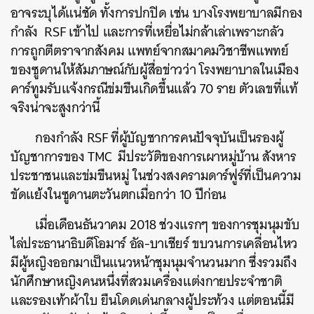
อาจระบุได้แน่ชัด ทั้งการปกปิด เช่น บางโรงพยาบาลมีกอง
กำลัง RSF เข้าไป และการที่เหยื่อไม่กล้าเล่าเพราะกลัว
การถูกตีตราจากสังคม แพทย์จากสมาคมวิชาชีพแพทย์
ของซูดานให้สัมภาษณ์กับผู้สื่อข่าวว่า โรงพยาบาลในเมือง
คาร์ทูมรับแจ้งกรณีข่มขืนเกิดขึ้นแล้ว 70 ราย ตัวเลขที่แท้
จริงน่าจะสูงกว่านี้
กองกำลัง RSF ที่ผู้บัญชาการคนปัจจุบันเป็นรองผู้
บัญชาการของ TMC มีประวัติของการเผาหมู่บ้าน สังหาร
ประชาชนและข่มขืนหมู่ ในช่วงสงครามดาร์ฟูร์ที่
เป็นความ
ขัดแย้งในซูดานตะวันตกเมื่อกว่า 10 ปีก่อน
เมื่อเดือนธันวาคม 2018 ช่วงแรกๆ ของการชุมนุมขับ
ไล่ประธานาธิบดีโอมาร์ อัล-บาเชียร์ ขบวนการเคลื่อนไหว
มีผู้หญิงออกมาเป็นแนวหน้าชุมนุมจำนวนมาก ซึ่งรวมถึง
นักศึกษาหญิงคนหนึ่งที่สวมเครื่องแต่งกายประจำชาติ
และรองเท้าผ้าใบ ยืนโดดเด่นกลางผู้ประท้วง แต่ตอนนี้มี