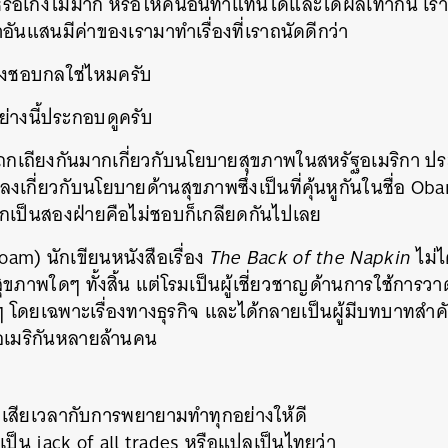
่ง หรือเก่งไม่มาก หรือให้คนอื่นทำแทนได้และได้ผลเท่ากัน เ
ันแสนมีค่าของเรามาทำเรื่องที่เราถนัดดีกว่า
งไงชอบกลใช่ไหมครับ
่างนี้ประกอบดูครับ
ถกเถียงกันมากเกี่ยวกับนโยบายสุขภาพในสหรัฐอเมริกา ปร
เกี่ยวกับนโยบายด้านสุขภาพซึ่งเป็นที่คุ้นหูกันในชื่อ O
กออกเป็นสองฝ่ายคือไม่ชอบก็เกลียดกันไปเลย
am) นักเขียนหนังสือเรื่อง
The Back of the Napkin
ไม่ไ
สุขภาพใดๆ ทั้งสิ้น แต่โรมเป็นผู้เชี่ยวชาญด้านการใช้การวา
ายๆ โดยเฉพาะเรื่องทางธุรกิจ และได้กลายเป็นผู้มีบทบาทส
คนอเมริกันหลายล้านคน
สียเวลากับการพยายามทำทุกอย่างให้ดี
ยเป็น jack of all trades หรือแปลเป็นไทยว่า
นหา