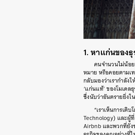
1. หาแก่นของธุ
คนจำนวนไม่น้อยเข้
หมาย หรือคอยตามเทรน
กลับมองว่าเรากำลังใ
‘แก่นแท้’ ของโมเดลธ
ซึ่งนับว่าอันตรายยิ่งใ
“เราเห็นการเติบ
Technology) และผู้ที
Airbnb และพวกที่ยังซุ
ธุรกิจของคุณอย่างที่
ค้