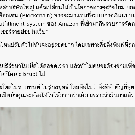
ล่าบริษัทใหญ่ แล้วเปลี่ยนให้เป็นโอกาสทางธุรกิจใหม่ ยกตั
SHARE
TWEET
LINE
EMAIL
ล็อกเชน (Blockchain) อาจจะมาแทนที่ระบบการเงินแบบเก
 Fulfillment System ของ Amazon ที่เข้ามากินรวบการจัด
ยเออร์รายย่อยในเว็บ”
จไหนปรับตัวไม่ทันจะอยู่รอดยาก โดยเฉพาะสื่อสิ่งพิมพ์ที่ถ
มันเสิร์ชหาในเน็ตได้ตลอดเวลา แล้วทำไมคนจะต้องจ่ายเพ
ทันก็โดน disrupt ไป
โดดไปหาเทรนด์ ไปสู่กลยุทธ์ โดยลืมไปว่าสิ่งที่สำคัญที่สุ
ั้นปีหน้าคุณจะต้องใส่ใจให้มากกว่าเดิม เพราะว่ามันมาแล้ว