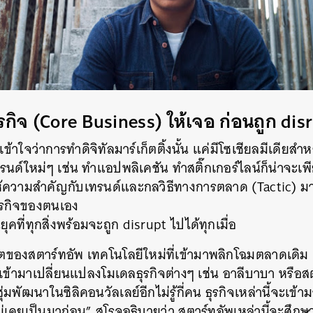
รกิจ (Core Business) ให้เจอ ก่อนถูก dis
าใจว่าการทำดิจิทัลมาร์เก็ตติ้งนั้น แค่มีโซเชียลมีเดียสำหร
ด์ใหม่ๆ เช่น ทำแอปพลิเคชัน ทำสติ๊กเกอร์ไลน์ก็น่าจะเพ
ห้ความสำคัญกับเทรนด์และกลวิธีทางการตลาด (Tactic) ม
ุรกิจของตนเอง
นยุคที่ทุกสิ่งพร้อมจะถูก disrupt ไปได้ทุกเมื่อ
โตของสตาร์ทอัพ เทคโนโลยีใหม่ที่เข้ามาพลิกโฉมตลาดเดิม
่เข้ามาเปลี่ยนแปลงโมเดลธุรกิจต่างๆ เช่น อาลีบาบา หรือสต
่มพัฒนาในซิลิคอนวัลเลย์อีกไม่รู้กี่คน ธุรกิจเหล่านี้จะเข
ไม่เคยเป็นมาก่อน” สโรจอธิบายว่า สตาร์ทอัพเหล่านี้จะศึ
นหา