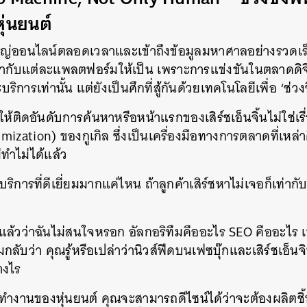
ุ่นยนต์
หญ่ออนไลน์ตลอดเวลาและเข้าถึงข้อมูลมหาศาลอย่างรวดเร
เข้ากับแต่ละแพลตฟอร์มให้เป็น เพราะการแข่งขันในตลาดดิจิทั
ารเท่านั้น แต่ยังเป็นศึกที่สู้กันด้วยเทคโนโลยีเพื่อ ‘ช่วงชิง
์ให้ติดอันดับการค้นหาหรือหน้าแรกของเสิร์ชเอ็นจิ้นไม่ใช่เร
zation) ของกูเกิล ซึ่งเป็นเครื่องมือทางการตลาดที่เหล่าด
ม่ทำไม่ได้แล้ว
บริการที่ดีเยี่ยมมากแค่ไหน ถ้าลูกค้าเสิร์ชหาไม่เจอก็เท่าก
ล้วว่าฉันไม่สนใจหรอก อัลกอริทึมคืออะไร SEO คืออะไร เพร
กลับว่า คุณรู้หรือเปล่าว่านิวส์ฟีดบนเฟซบุ๊กและเสิร์ชเอ็น
างไร
รทำงานของหุ่นยนต์ คุณจะสามารถดีไซน์ได้ว่าจะต้องผลิต