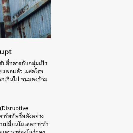
rupt
ับสื่อสารกับกลุ่มเป้า
ียงพอแล้ว แต่สโรจ
ากเกินไป จนมองข้าม
 (Disruptive
าร์ทอัพชื่อดังอย่าง
้ามาเปลี่ยนโมเดลการทำ
กษาและหาช่องโหว่ของ