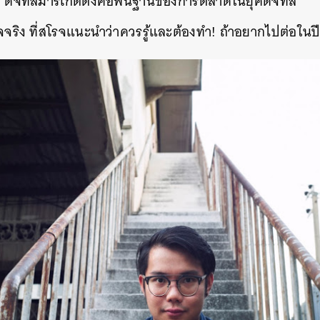
 ดิจิทัลมาร์เก็ตติ้งคือพื้นฐานของการตลาดในยุคดิจิทัล
ท็จจริง ที่สโรจแนะนำว่าควรรู้และต้องทำ! ถ้าอยากไปต่อในป