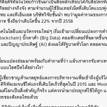
ที่สื่อดิจิทัลในไทยก้าวขึ้นมาเป็นสื่อหลักเทียบได้กับสื่อโท
ัลอย่างจริงจัง ตามจำนวนผู้ใช้อินเทอร์เน็ตที่เติบโตแบบ
 และทีเอ็นเอส บริษัทวิจัยชั้นนำ พบว่ามูลค่ารวมของการ
าท ซึ่งถือว่าเติบโตขึ้น 22% จากปี 2558
ี่เทคโนโลยีและนวัตกรรมใหม่ๆ เริ่มเข้ามาเปลี่ยนแปลงการดำร
lockchain) บิ๊กดาต้า (Big Data) คอมพิวเตอร์ที่ฉลาดขึ้นจ
และปัญญาประดิษฐ์ (AI) ส่งผลให้รัฐบาลทั่วโลก ตลอดจน
ี่ยนแปลงย่อมมาพร้อมกับคำถามที่ว่า แล้วเราควรจับตาเท
ร็วแบบไฮสปีดได้อย่างไร?
ู้เชี่ยวชาญด้านกลยุทธ์และการบริหารงานเพื่อเข้าถึงผู้บริ
 ดิจิทัลเอเจนซีไฟแรงที่เติบโตเร็วที่สุดในปี 2015 และ Mo
ด์โลกเป็นสิ่งสำคัญก็จริง แต่ควรนำมาประยุกต์ใช้ให้ถูก 
ิบทของสังคมไทยด้วย