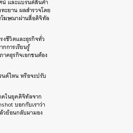
รทัศน์ และแบรนด์สินค้า
พุ่งทะยาน ผลสำรวจโดย
โฆษณาผ่านสื่อดิจิทัล
งชีวิตและธุรกิจทั่ว
ากการเรียนรู้
ภาคธุรกิจเอกชนต้อง
รนด์ไหน หรือจะปรับ
โภคในยุคดิจิทัลจาก
onshot บอกกับเราว่า
แล้วย้อนกลับมามอง