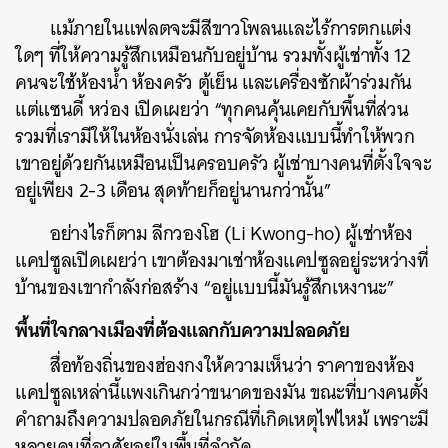
ค้นหา
แม้ภายในแฟลตจะมีสีขาวโพลนและไร้การตกแต่ง
SHARE
TWEET
LINE
EMAIL
ใดๆ ที่ให้ความรู้สึกเหมือนกับอยู่บ้าน รวมทั้งผู้เช่าทั้ง 12
คนจะใช้ห้องน้ำ ห้องครัว ตู้เย็น และเครื่องซักผ้าร่วมกัน
แต่แซนดี้ หว่อง เปิดเผยว่า “ทุกคนคุ้นเคยกับพื้นที่ส่วน
รวมที่เรามีให้ในห้องนั่งเล่น การจัดห้องแบบนี้ทำให้พวก
เขาอยู่ด้วยกันเหมือนเป็นครอบครัว ผู้เช่าบางคนที่ตั้งใจจะ
อยู่เพียง 2-3 เดือน สุดท้ายก็อยู่นานกว่านั้น”
อย่างไรก็ตาม ลีกวองโฮ (Li Kwong-ho) ผู้เช่าห้อง
แคปซูลเปิดเผยว่า เขาต้องมาเช่าห้องแคปซูลอยู่ระหว่างที่
บ้านของเขากำลังก่อสร้าง “อยู่แบบนี้มันรู้สึกเหงานะ”
พื้นที่ใจกลางเมืองที่ต้องแลกกับความปลอดภัย
สื่อท้องถิ่นของฮ่องกงให้ความเห็นว่า ราคาของห้อง
แคปซูลเหล่านี้แพงเกินกว่าขนาดของมัน ขณะที่บางคนตั้ง
คำถามถึงความปลอดภัยในกรณีที่เกิดเหตุไฟไหม้ เพราะมี
หลายคนที่อาศัยอยู่ในพื้นที่จำกัด