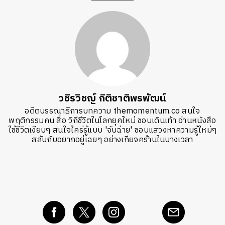
วชิรวิชญ์ กิติชาติพรพัฒน์
อดีตบรรณาธิการบทความ themomentum.co สนใจ
พฤติกรรมคน สื่อ วิถีชีวิตในโลกยุคใหม่ ชอบเดินเท้า อ่านหนังสือ
ใช้ชีวิตเงียบๆ สนใจใคร่รู้แบบ 'จับฉ่าย' ชอบแสวงหาความรู้ใหม่ๆ
สลับกับอยากอยู่เฉยๆ อย่างเกียจคร้านในบางเวลา