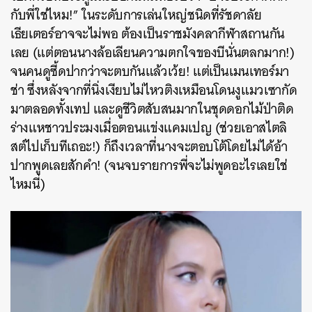
กับพี่ใช่ไหม!” ในระดับการเล่นใหญ่ชนิดที่รัชดาลัย
เธียเตอร์อาจจะไม่พอ ต้องเป็นราชมังคลากีฬาสถานกัน
เลย (แต่ตอนนางล้อเลียนความตกใจของบีนั่นตลกมาก!)
จนคนดูซี้ดปากว่าจะตบกันแล้วเว้ย! แต่เป็นเมนเทอร์มา
ช่า ซึ่งหลังจากที่นิ่งเงียบไม่ไหวติงเหมือนโดนงูแมวเซากัด
มาตลอดทั้งเทป และดูชีวิตสับสนมากในชุดดอกไม้ป่าติด
ร่างแหชาวประมงเมื่อตอนแข่งแคมเปญ (ช่วยเอาสไตลิ
สต์ไปเก็บทีเถอะ!) ก็ถึงเวลาที่นางจะตอบโต้โดยไม่ได้อ้า
ปากพูดเลยสักคำ! (จนจบรายการพี่จะไม่พูดอะไรเลยใช่
ไหมนี่)