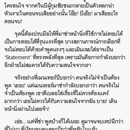
ใครสนใจ จากควีนบีผู้กุมชัยชนะกลายเป็นตัวตลกน่า
หัวเราะในตอนจบเสียอย่างนั้น โอ๊ย! บีเอ๊ย! มาเสียอะไร
ตอนจบ!
จุดนี้ต้องปรบมือให้พี่มาช่าหน้านิ่งที่ใช้การไม่ตอบโต้
เป็นการตอบโต้ที่รุนแรงที่สุด บางสถานการณ์การเลือกที่
จะไม่ตอบโต้ด้วยคำพูดแรงๆ และเมินเฉยใส่อาจเป็น
‘Statement’ ที่ทรงพลังที่สุด เพราะมันคือการกำลังบอกว่า
อีกฝ่ายไม่สมควรได้รับความสนใจจากเรา
จริงอย่างที่เมนเทอร์บีบอกว่า คนจริงไม่จำเป็นต้อง
พูด ‘เยอะ’ แต่เมนเทอร์มาช่ากำลังบอกเราว่า คนจริงไม่
จำเป็นต้องพูด เขาตีเบลอใส่เรื่องที่ไม่ควรต้องแคร์
มากกว่า เธอไม่ควรได้รับความสนใจจากฉัน บาย! เดิน
หน้านิ่งผ่านไปเลยจ้า!
เอ่อ… แต่พี่ช่า พูดบ้างก็ได้เนอะ ดูมาจนจบเทปนึกว่า
พี่ไม่มา พี่เงียบจนคนดูจะนึกว่าพี่หลับในแล้ว