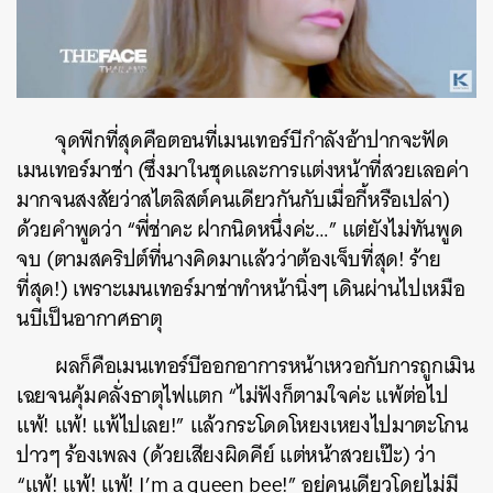
จุดพีกที่สุดคือตอนที่เมนเทอร์บีกำลังอ้าปากจะฟัด
เมนเทอร์มาช่า (ซึ่งมาในชุดและการแต่งหน้าที่สวยเลอค่า
มากจนสงสัยว่าสไตลิสต์คนเดียวกันกับเมื่อกี้หรือเปล่า)
ด้วยคำพูดว่า “พี่ช่าคะ ฝากนิดหนึ่งค่ะ…” แต่ยังไม่ทันพูด
จบ (ตามสคริปต์ที่นางคิดมาแล้วว่าต้องเจ็บที่สุด! ร้าย
ที่สุด!) เพราะเมนเทอร์มาช่าทำหน้านิ่งๆ เดินผ่านไปเหมือ
นบีเป็นอากาศธาตุ
ผลก็คือเมนเทอร์บีออกอาการหน้าเหวอกับการถูกเมิน
เฉยจนคุ้มคลั่งธาตุไฟแตก “ไม่ฟังก็ตามใจค่ะ แพ้ต่อไป
แพ้! แพ้! แพ้ไปเลย!” แล้วกระโดดโหยงเหยงไปมาตะโกน
ปาวๆ ร้องเพลง (ด้วยเสียงผิดคีย์ แต่หน้าสวยเป๊ะ) ว่า
“แพ้! แพ้! แพ้! I’m a queen bee!” อยู่คนเดียวโดยไม่มี