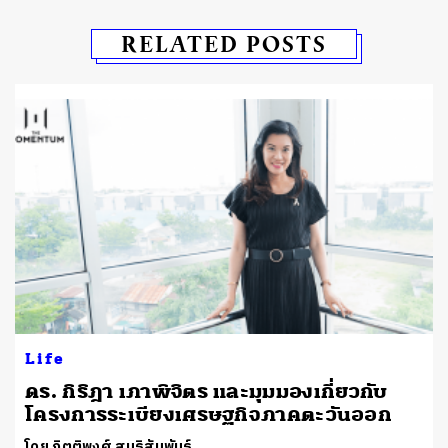
RELATED POSTS
Life
​ดร. กิริฎา เภาพิจิตร และมุมมองเกี่ยวกับ
โครงการระเบียงเศรษฐกิจภาคตะวันออก
โดย กิตติพงศ์ สนธิสัมพันธ์