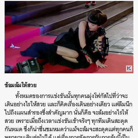
ซ้อมล้มให้สวย
ทั้งหมดของการแข่งขันนั้นทุกคนมุ่งโฟกัสไปที่ว่าจะ
เดินอย่างไรให้สวย และก็คิดเรื่องเดินอย่างเดียว แต่ลืมนึก
ค้นหา
ไปถึงแผนสำรองซึ่งสำคัญมาก นั่นก็คือ จะล้มอย่างไรให้
SHARE
TWEET
LINE
EMAIL
สวย เพราะเมื่อถึงเวลาแข่งขันเข้าจริงๆ ทุกทีมเดินสะดุด
กันหมด ซึ่งก็น่าชื่นชมหมดว่าแม้จะล้มจะสะดุดแต่ทุกคนก็
พยายามเดินต่อไปได้ แต่เรื่องการจัดการกับการล้มนี้เป็น