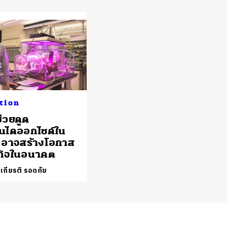
tion
ช่วยดูด
นไดออกไซด์ใน
 อาจสร้างโอกาส
กิจในอนาคต
เกียรติ รอดภัย