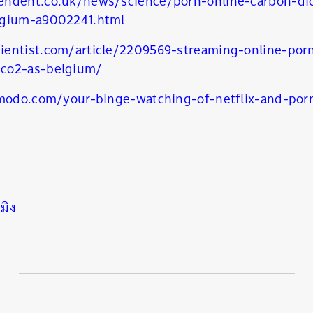
endent.co.uk/news/science/porn-online-carbon-di
lgium-a9002241.html
นหา
SHARE
TWEET
LINE
EMAIL
entist.com/article/2209569-streaming-online-por
co2-as-belgium/
zmodo.com/your-binge-watching-of-netflix-and-porn
มิง