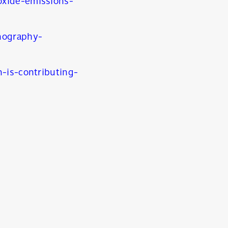
oxide-emissions-
nography-
-is-contributing-