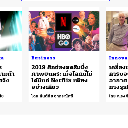
ga
Business
Innova
ร
2019 ศึกช่องสตรีมมิ่ง
เครื่อง
ถามท้า
ภาพยนตร์: เมื่อโลกนี้ไม่
คาร์บอ
ศจึง
ได้มีแค่ Netflix เพียง
อากาศ
อย่างเดียว
ทางธุร
ิช
โดย สันติชัย อาภรณ์ศรี
โดย ณรงค์