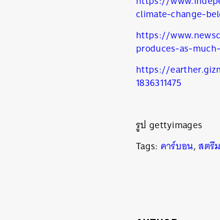
https://www.indep
climate-change-be
ค้
https://www.newsci
produces-as-much-
https://earther.gi
1836311475
รูป gettyimages
Tags:
คาร์บอน
,
สตรีม