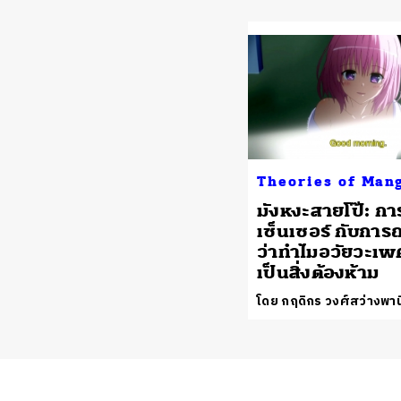
Theories of Man
มังหงะสายโป๊: กา
เซ็นเซอร์ กับการ
ว่าทำไมอวัยวะเพ
เป็นสิ่งต้องห้าม
โดย กฤดิกร วงศ์สว่างพาน