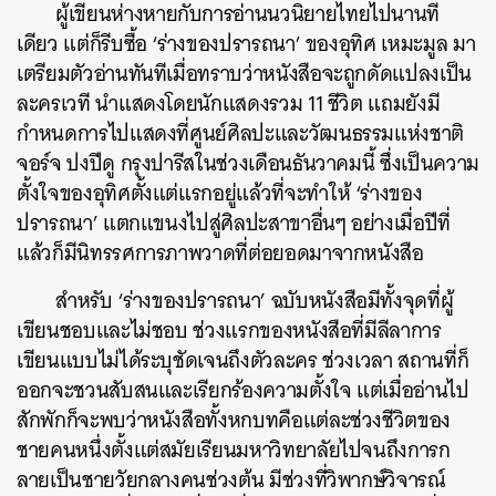
ผู้เขียนห่างหายกับการอ่านนวนิยายไทยไปนานที
เดียว แต่ก็รีบซื้อ ‘ร่างของปรารถนา’ ของอุทิศ เหมะมูล มา
เตรียมตัวอ่านทันทีเมื่อทราบว่าหนังสือจะถูกดัดแปลงเป็น
ละครเวที นำแสดงโดยนักแสดงรวม 11 ชีวิต แถมยังมี
กำหนดการไปแสดงที่ศูนย์ศิลปะและวัฒนธรรมแห่งชาติ
จอร์จ ปงปีดู กรุงปารีสในช่วงเดือนธันวาคมนี้ ซึ่งเป็นความ
ตั้งใจของอุทิศตั้งแต่แรกอยู่แล้วที่จะทำให้ ‘ร่างของ
ปรารถนา’ แตกแขนงไปสู่ศิลปะสาขาอื่นๆ อย่างเมื่อปีที่
แล้วก็มีนิทรรศการภาพวาดที่ต่อยอดมาจากหนังสือ
สำหรับ ‘ร่างของปรารถนา’ ฉบับหนังสือมีทั้งจุดที่ผู้
เขียนชอบและไม่ชอบ ช่วงแรกของหนังสือที่มีลีลาการ
เขียนแบบไม่ได้ระบุชัดเจนถึงตัวละคร ช่วงเวลา สถานที่ก็
ออกจะชวนสับสนและเรียกร้องความตั้งใจ แต่เมื่ออ่านไป
สักพักก็จะพบว่าหนังสือทั้งหกบทคือแต่ละช่วงชีวิตของ
ชายคนหนึ่งตั้งแต่สมัยเรียนมหาวิทยาลัยไปจนถึงการก
ลายเป็นชายวัยกลางคนช่วงต้น มีช่วงที่วิพากษ์วิจารณ์