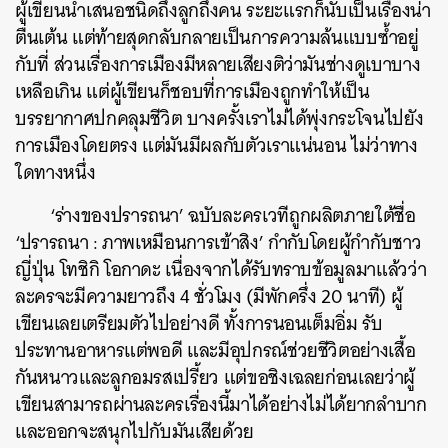
ผู้เขียนนำเสนอชนิดถึงลูกถึงคน ระยะแรกก็นับเป็นเรื่องน่า
ตื่นเต้น แต่ท้ายสุดกลับกลายเป็นการความล้นแบบซ้ำอยู่
กับที่ ส่วนเรื่องการเมืองมีหลายเสียงติว่ามันช่างดูเบาบาง
เหลือเกิน แต่ผู้เขียนก็ชอบที่การเมืองถูกทำให้เป็น
บรรยากาศปกคลุมชีวิต บางครั้งเราไม่ได้พุ่งกระโจนไปยัง
การเมืองโดยตรง แต่มันมีผลกับตัวเราแน่นอน ไม่ว่าทาง
ใดทางหนึ่ง
‘ร่างของปรารถนา’ ฉบับละครเวทีถูกผลิตภายใต้ชื่อ
‘ปรารถนา : ภาพเหมือนการเข้าสิง’ กำกับโดยผู้กำกับชาว
ญี่ปุ่น โทชิกิ โอกาดะ เนื่องจากได้รับทราบข้อมูลมาแล้วว่า
ละครจะมีความยาวถึง 4 ชั่วโมง (มีพักครึ่ง 20 นาที) ผู้
เขียนเลยเตรียมตัวไปอย่างดี ทั้งการนอนเต็มอิ่ม รับ
ประทานอาหารแต่พอดี และมีอุปกรณ์ช่วยชีวิตอย่างเสื้อ
กันหนาวและลูกอมรสเปรี้ยว แต่ขอชิงเฉลยก่อนเลยว่าผู้
เขียนสามารถผ่านละครเรื่องนี้มาได้อย่างไม่ได้ยากลำบาก
และออกจะสนุกไปกับมันเสียด้วย