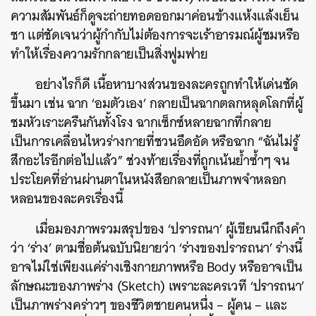
ความสัมพันธ์ก็ดูจะถ่ายทอดออกมาค่อนข้างแห้งแล้งเย็น
ชา แต่ชัดเจนว่าผู้กำกับไม่ต้องการจะเร้าอารมณ์ผู้ชมหรือ
ทำให้เรื่องความรักกลายเป็นสิ่งฟูมฟาย
อย่างไรก็ดี เนื้อหาบางส่วนของละครถูกทำให้เด่นชัด
ขึ้นมา เช่น ฉาก ‘อมตัวเอง’ กลายเป็นฉากตลกหลุดโลกที่ผู้
ชมหัวเราะครืนกันทั้งโรง ฉากเซ็กซ์หลายฉากที่กลาย
เป็นการเคลื่อนไหวร่างกายที่ชวนอึดอัด หรือฉาก “ฉันไม่รู้
สึกอะไรอีกต่อไปแล้ว” ช่วงท้ายเรื่องที่ถูกเน้นย้ำซ้ำๆ จน
ประโยคที่อ่านผ่านตาในหนังสือกลายเป็นภาพจำหลอก
หลอนของละครเรื่องนี้
เมื่อมองภาพรวมสรุปของ ‘ปรารถนา’ ผู้เขียนนึกถึงคำ
ว่า ‘ร่าง’ ตามชื่อต้นฉบับนิยายว่า ‘ร่างของปรารถนา’ ร่างนี้
อาจไม่ใช่เพียงแค่ร่างเชิงกายภาพหรือ Body หรืออาจเป็น
ลักษณะของภาพร่าง (Sketch) เพราะละครเวที ‘ปรารถนา’
เป็นภาพร่างคร่าวๆ ของชีวิตชายคนหนึ่ง – ผู้คน – และ