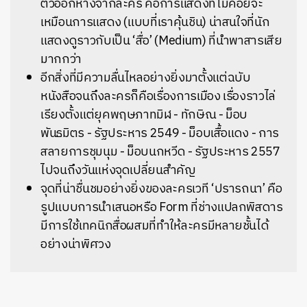
ตัวออกห่างจากละคร คือการแสดงที่ไม่ค่อยจะ
เหมือนการแสดง (แบบที่เราคุ้นชิน) น่าสนใจที่นัก
แสดงดูราวกับเป็น ‘สื่อ’ (Medium) ที่นำพาสารเสีย
มากกว่า
อีกสิ่งที่มีความลื่นไหลอย่างยิ่งมาตั้งแต่ฉบับ
หนังสือจนถึงละครก็คือเรื่องการเมือง เรื่องราวไล่
เรียงตั้งแต่ยุคพฤษภาทมิฬ - ทักษิณ - ม็อบ
พันธมิตร - รัฐประหาร 2549 - ม็อบเสื้อแดง - การ
สลายการชุมนุม - ม็อบนกหวีด - รัฐประหาร 2557
ไปจนถึงวันแห่งจุดเปลี่ยนสำคัญ
จุดที่น่าชื่นชมอย่างยิ่งของละครเวที ‘ปรารถนา’ คือ
รูปแบบการนำเสนอหรือ Form ที่ช่างแปลกพิสดาร
มีการใช้เทคนิกสื่อผสมที่ทำให้ละครมีหลายชั้นได้
อย่างน่าพิศวง