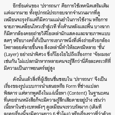
อีกข้อเด่นของ ‘ปรารถนา’ คือการใช้เทคนิคเสริมเติม
แต่งมากมาย ทั้งอุปกรณ์ประกอบฉากจำนวนมากที่ดู
เหมือนจะรุงรังแต่ก็มีความแม่นยำในการใช้งาน หรือการ
ฉายภาพเคลื่อนไหวเข้าสู่เวที ทั้งด้านหลังและพื้น บางฉาก
ก็มีตากล้องคอยถ่ายวิดีโอเหล่านักแสดงและฉายภาพแบบ
สดๆ หรือบางครั้งก็เป็นการเอาภาพนิ่งที่เพิ่งถ่ายด้วยกล้อง
โพราลอยด์ฉายขึ้นจอ สิ่งเหล่านี้ทำให้ละครมีหลาย ‘ชั้น’
(Layer) อย่างน่าพิศวง ซึ่งก็โยงใยไปถึงเรื่องการ ‘จ้องมอง’
เช่นกัน ไม่แปลกนักหากหลายคนจะรู้สึกว่านี่คือละครเวทีที่
มีความเป็นภาพยนตร์อยู่สูง
ดังนั้นแล้วสิ่งที่ผู้เขียนชื่นชอบใน ‘ปรารถนา’ จึงเป็น
เรื่องของรูปแบบการนำเสนอหรือ Form ที่ช่างแปลก
พิสดาร แต่หากพูดถึงในแง่เนื้อหา (Content) ในฐานะคน
ที่เคยอ่านหนังสือก็จะมีความรู้สึกเสียดายอยู่บ้าง เช่นว่า
เนื้อหาในช่วงบทหลังๆ ดูเหมือนจะรวบรัดมาก (เดิมที
ละครเรื่องนี้จะมีความยาว 6 ชั่วโมง) หรือเรื่องราวที่ว่าด้วย