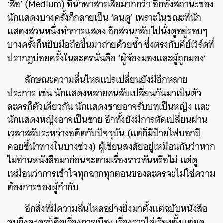
‘สื่อ’ (Medium) ที่นำพาสารเสียมากกว่า อีกทั้งสถานะของ
นักแสดงบางครั้งก็กลายเป็น ‘คนดู’ เพราะในขณะที่นัก
แสดงส่วนหนึ่งทำการแสดง อีกส่วนกลับไปนั่งดูอยู่รอบๆ
บางครั้งก็หยิบมือถือขึ้นมาถ่ายด้วยซ้ำ ซึ่งตรงกับคีย์เวิร์ดที่
ปรากฏบ่อยครั้งในละครนั่นคือ ‘ผู้จ้องมองและผู้ถูกมอง’
ลักษณะความลื่นไหลแปรเปลี่ยนยังมีอีกหลาย
ประการ เช่น นักแสดงหลายคนสับเปลี่ยนกันมาเป็นตัว
ละครก็ตัวเดียวกัน นักแสดงชายอาจรับบทเป็นหญิง และ
นักแสดงหญิงอาจเป็นชาย อีกทั้งยังมีการตัดเปลี่ยนผ่าน
เวลาสลับระหว่างอดีตกับปัจจุบัน (แต่ก็มีป้ายไฟบอกปี
ค้นหา
คอยชี้นำทางในบางช่วง) ผู้เขียนสงสัยอยู่เหมือนกันว่าหาก
SHARE
TWEET
LINE
EMAIL
ไม่อ่านหนังสือมาก่อนจะตามเรื่องราวทันหรือไม่ แต่ดู
เหมือนว่าการเข้าใจทุกฉากทุกตอนของละครจะไม่ใช่ความ
ต้องการของผู้กำกับ
อีกสิ่งที่มีความลื่นไหลอย่างยิ่งมาตั้งแต่ฉบับหนังสือ
จนถึงละครก็คือเรื่องการเมือง เรื่องราวไล่เรียงตั้งแต่ยุค